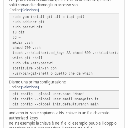
soliti comandi e diamogli un accesso ssh
Codice
Seleziona
sudo yum install git-all o (apt-get)
sudo adduser git
sudo passwd git
su git
cd ~
mkdir .ssh
chmod 700 .ssh
touch .ssh/authorized_keys && chmod 600 .ssh/authorized_k
which git-shell
sudo vim /etc/passwd
sostituire /bin/sh con
/usr/bin/git-shell o quello che da which
Diamo una prima configurazione
Codice
Seleziona
git config --global user.name "Nome"
git config --global user.email Nome@sito.it
git config --global init.defaultBranch main
andiamo in .ssh e copiamo la Ns. chiave in un file chiamato
authorized_keys
nel ns esempio la chiave è nel file id_esempio.puub e il doppio