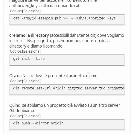
maggiore serve per accodare il contenuto al file
authorized_keys letto dal comando cat.
Codice
Seleziona
cat /tmp/id_esempio.pub >> ~/.ssh/authorized_keys
creiamo la directory
(accessibili dal' utente git) dove vogliamo
inserire il Ns. progetto, posizioniamoci all' interno della
directory e diamo il comando
Codice
Seleziona
git init --bare
Ora da Ns. pc dove è presente il progetto diamo:
Codice
Seleziona
git remote set-url origin git@tuo_server:tuo_progetto
Quindi se abbiamo un progetto già avviato su un altro server
Git dobbiamo:
Codice
Seleziona
git push --mirror origin