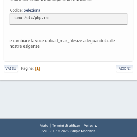
Codice
Seleziona
nano /etc/php.ini
e cambiare la voce upload_max_filesize adeguandola alle
nostre esigenze
Pagine
1
VAI SU
AZIONI
|
|
Aiuto
Termini di utilizzo
Vai su ▲
,
SMF 2.1.7 © 2026
Simple Machines