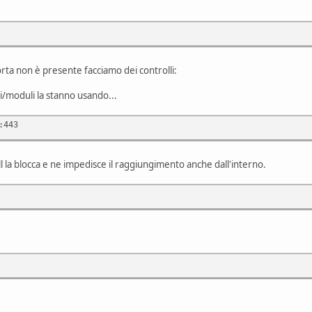
rta non è presente facciamo dei controlli:
zi/moduli la stanno usando...
:443
all la blocca e ne impedisce il raggiungimento anche dall'interno.