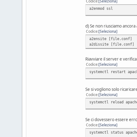
Codice
Seleziona
a2enmod ssl
d) Se non riusciamo ancora ad
Codice
Seleziona
a2ensite [file.conf]
a2dissite [file.conf]
Riavviare il server e verific
Codice
Seleziona
systemctl restart apac
Se si vogliono solo ricarica
Codice
Seleziona
systemctl reload apach
Se ci dovessero essere err
Codice
Seleziona
systemctl status apach