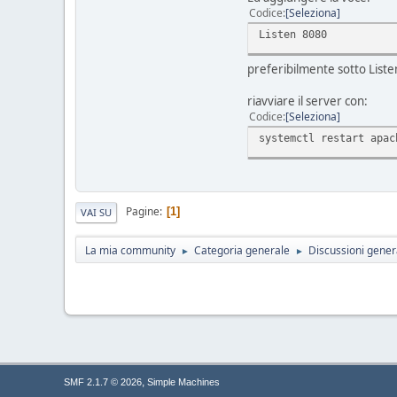
Codice
Seleziona
Listen 8080
preferibilmente sotto Liste
riavviare il server con:
Codice
Seleziona
systemctl restart apac
Pagine
1
VAI SU
La mia community
Categoria generale
Discussioni gener
►
►
,
SMF 2.1.7 © 2026
Simple Machines