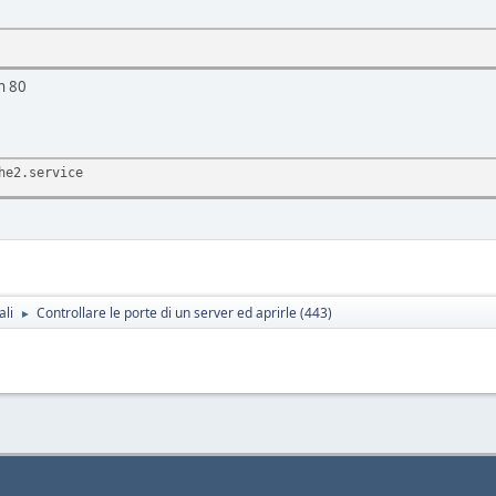
n 80
he2.service
ali
Controllare le porte di un server ed aprirle (443)
►