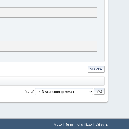
STAMPA
Vai a
|
|
Aiuto
Termini di utilizzo
Vai su ▲