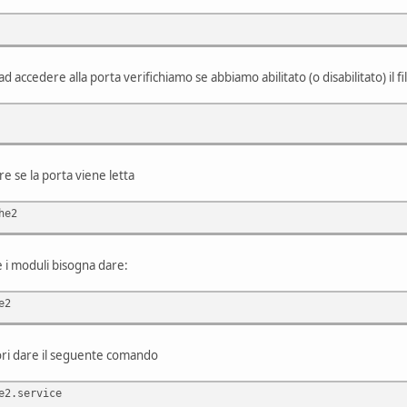
 accedere alla porta verifichiamo se abbiamo abilitato (o disabilitato) il f
are se la porta viene letta
he2
re i moduli bisogna dare:
e2
ori dare il seguente comando
e2.service